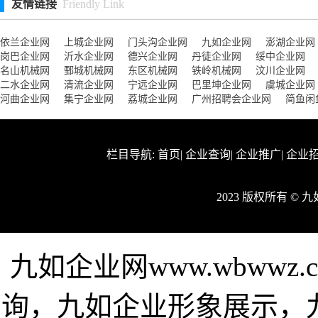
友情链接
Friendly Link
依兰企业网
上城企业网
门头沟企业网
九如企业网
澎湖企业网
岗巴企业网
沂水企业网
德兴企业网
丹徒企业网
绥中企业网
名山机械网
鄄城机械网
东区机械网
铁岭机械网
汶川企业网
二水企业网
清流企业网
宁远企业网
巴里坤企业网
虞城企业网
河曲企业网
集宁企业网
荔城企业网
广州招聘会企业网
简鱼闲
栏目导航:
首页
|
企业查询
|
企业推广
|
企业
2023 版权所有 ©
九如企业网www.wbww
询，九如企业形象展示，